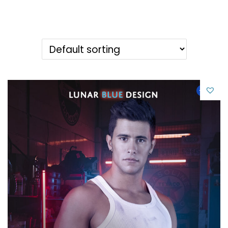
g
e
a
n
t
t
i
o
n
-21%